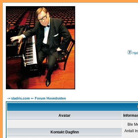
Hje
-= sladris.com =- Forum Hovedsiden
Avatar
Informa
Ble M
Antall I
Kontakt Dagfinn