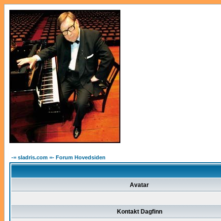
-= sladris.com =- Forum Hovedsiden
Avatar
Kontakt Dagfinn