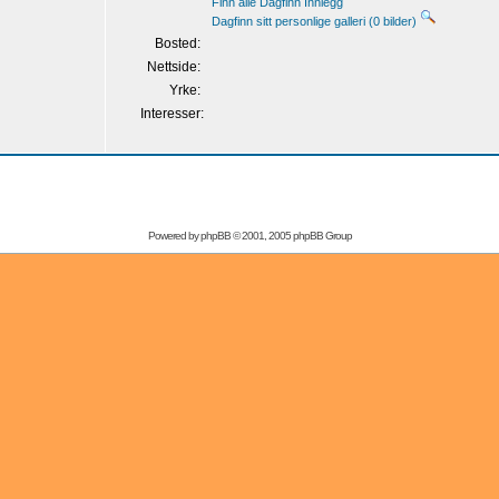
Finn alle Dagfinn Innlegg
Dagfinn sitt personlige galleri (0 bilder)
Bosted:
Nettside:
Yrke:
Interesser:
Powered by
phpBB
© 2001, 2005 phpBB Group