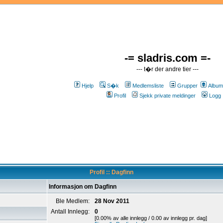
-= sladris.com =-
--- t�r der andre tier ---
Hjelp
S�k
Medlemsliste
Grupper
Album
Profil
Sjekk private meldinger
Logg 
Profil :: Dagfinn
Informasjon om Dagfinn
Ble Medlem:
28 Nov 2011
Antall Innlegg:
0
[0.00% av alle innlegg / 0.00 av innlegg pr. dag]