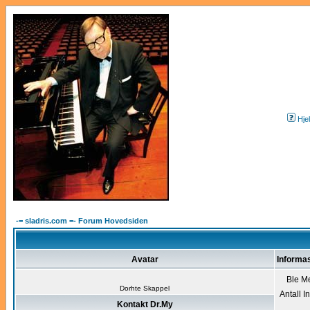
Hje
-= sladris.com =- Forum Hovedsiden
Avatar
Informa
Ble M
Dorhte Skappel
Antall I
Kontakt Dr.My