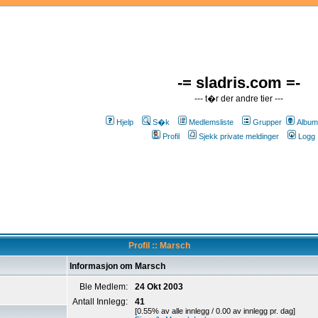
-= sladris.com =-
--- t�r der andre tier ---
Hjelp
S�k
Medlemsliste
Grupper
Album
Profil
Sjekk private meldinger
Logg 
Profil :: Marsch
Informasjon om Marsch
Ble Medlem:
24 Okt 2003
Antall Innlegg:
41
[0.55% av alle innlegg / 0.00 av innlegg pr. dag]