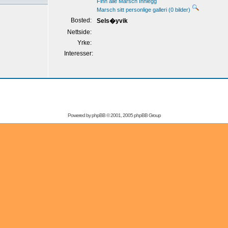
Finn alle Marsch Innlegg
Marsch sitt personlige galleri (0 bilder)
Bosted:
Sels�yvik
Nettside:
Yrke:
Interesser:
Powered by
phpBB
© 2001, 2005 phpBB Group