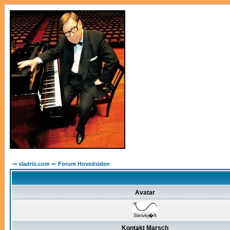
-= sladris.com =- Forum Hovedsiden
Avatar
Sleivkj�ft
Kontakt Marsch