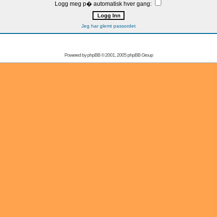
Logg meg p� automatisk hver gang:
Jeg har glemt passordet
Powered by
phpBB
© 2001, 2005 phpBB Group