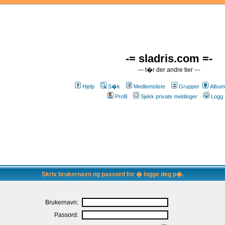
-= sladris.com =-
--- t�r der andre tier ---
Hjelp
S�k
Medlemsliste
Grupper
Album
Profil
Sjekk private meldinger
Logg 
Skriv brukernavn og passord for � logge deg p�.
Brukernavn:
Passord: