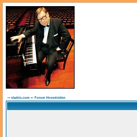
-= sladris.com =- Forum Hovedsiden