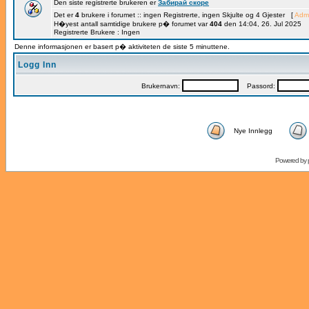
Den siste registrerte brukeren er
Забирай скоре
Det er
4
brukere i forumet :: ingen Registrerte, ingen Skjulte og 4 Gjester [
Admi
H�yest antall samtidige brukere p� forumet var
404
den 14:04, 26. Jul 2025
Registrerte Brukere : Ingen
Denne informasjonen er basert p� aktiviteten de siste 5 minuttene.
Logg Inn
Brukernavn:
Passord:
Nye Innlegg
Powered by