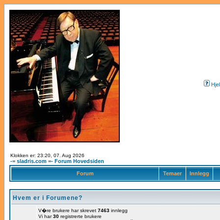
Hje
Klokken er: 23:20, 07. Aug 2026
-= sladris.com =- Forum Hovedsiden
Forum
Temaer
Innlegg
Hvem er i Forumene?
V�re brukere har skrevet
7463
innlegg
Vi har
30
registrerte brukere