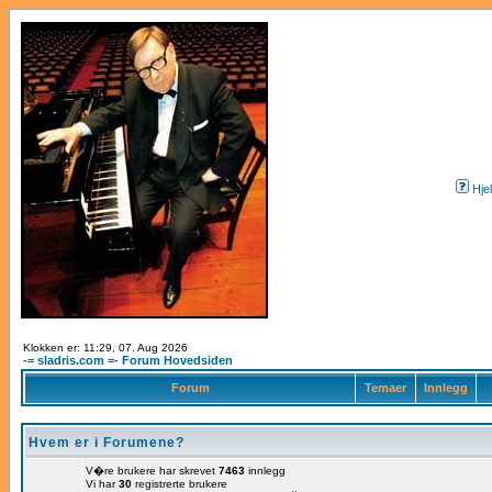
Hje
Klokken er: 11:29, 07. Aug 2026
-= sladris.com =- Forum Hovedsiden
Forum
Temaer
Innlegg
Hvem er i Forumene?
V�re brukere har skrevet
7463
innlegg
Vi har
30
registrerte brukere