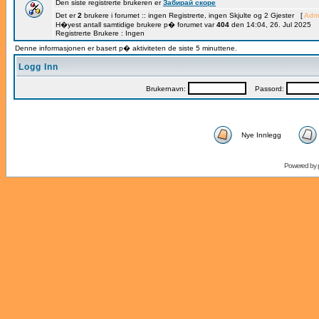
Den siste registrerte brukeren er
Забирай скоре
Det er
2
brukere i forumet :: ingen Registrerte, ingen Skjulte og 2 Gjester [
Admi
H�yest antall samtidige brukere p� forumet var
404
den 14:04, 26. Jul 2025
Registrerte Brukere : Ingen
Denne informasjonen er basert p� aktiviteten de siste 5 minuttene.
Logg Inn
Brukernavn:
Passord:
Nye Innlegg
Powered by